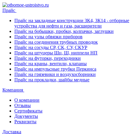
Прайс
Прайс на закладные конструкции ЗК4, ЗК14 - отборные
устройства для нефти и газа, расширители
Прайс на бобышки, пробки, колпачки, заглушки
Прайс на узлы обвязки приборов
Прайс на соединения трубных проводок
Прайс на сосуды СР, СК, СУ, СКУР
Прайс на штуцеры Шц, Ш, ниппели НП
Прайс на футорки, переходники
Прайс на краны, вентили, клапаны
Прайс на импульсные трубки Перкинса
Прайс на грязевики и воздухосборники
Прайс на прокладки, шайбы медные
Компания
О компании
Отзывы
Сертификаты
Документы
Реквизиты
Доставка