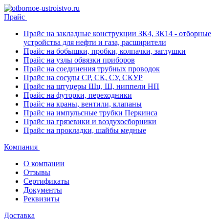
Прайс
Прайс на закладные конструкции ЗК4, ЗК14 - отборные
устройства для нефти и газа, расширители
Прайс на бобышки, пробки, колпачки, заглушки
Прайс на узлы обвязки приборов
Прайс на соединения трубных проводок
Прайс на сосуды СР, СК, СУ, СКУР
Прайс на штуцеры Шц, Ш, ниппели НП
Прайс на футорки, переходники
Прайс на краны, вентили, клапаны
Прайс на импульсные трубки Перкинса
Прайс на грязевики и воздухосборники
Прайс на прокладки, шайбы медные
Компания
О компании
Отзывы
Сертификаты
Документы
Реквизиты
Доставка