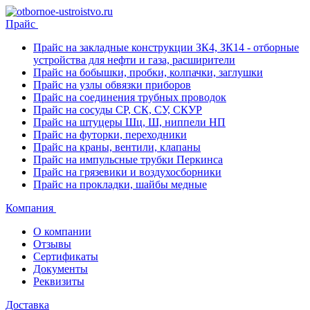
Прайс
Прайс на закладные конструкции ЗК4, ЗК14 - отборные
устройства для нефти и газа, расширители
Прайс на бобышки, пробки, колпачки, заглушки
Прайс на узлы обвязки приборов
Прайс на соединения трубных проводок
Прайс на сосуды СР, СК, СУ, СКУР
Прайс на штуцеры Шц, Ш, ниппели НП
Прайс на футорки, переходники
Прайс на краны, вентили, клапаны
Прайс на импульсные трубки Перкинса
Прайс на грязевики и воздухосборники
Прайс на прокладки, шайбы медные
Компания
О компании
Отзывы
Сертификаты
Документы
Реквизиты
Доставка