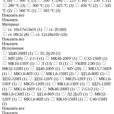
°C (
8
)
160 °C (
1
)
200 °C (
16
)
225 °C (
6
)
250 °C (
1
)
280 °C (
3
)
300 °C (
1
)
425 °C (
3
)
450 °C (
2
)
545
°C (
2
)
560 °C (
1
)
565 °C (
3
)
Показать все
Показать
Материал
ст. 10х17н13м3т (
1
)
ст. 20 (
60
)
ст. 09г2с (
8
)
ст. 12х18н10т (
16
)
Показать все
Показать
Исполнение
ЗД40-200П (
1
)
Л1 Ду20 (
1
)
МП (
20
)
2-1-3 (
1
)
МК40-200У (
1
)
С32-150П (
1
)
МК10-150У (
1
)
Л (
13
)
П (
1
)
УКИП 2.00 (
1
)
МК32-120П (
1
)
ЗД40-200У (
1
)
МУ (
20
)
МК13,7-560У
(
1
)
МК1,6-80У (
1
)
МК1,6-150П (
2
)
ЗД1,6-80П (
1
)
ЗД32-120П (
1
)
ЗД32-120У (
1
)
МК25-120У (
1
)
МК1,6-
150У (
1
)
МК25-120П (
1
)
МК1,6-130У (
1
)
ЗД25-120П
(
1
)
МК1,6-160У (
1
)
МК40-200П (
1
)
2 G1/2 (
1
)
МК1,6-130П (
1
)
ЗД1,6-80У (
1
)
Л2 Ду25 (
1
)
МК32-
120У (
1
)
МК1,6-80П (
1
)
МК10-150П (
1
)
С40-150П
(
1
)
Показать все
Показать