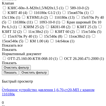
Клапан
КЗИС-60н-А-М20х1,5/М20х1,5 (
1
)
589-10-0 (
2
)
КЗИТ 40 (
4
)
11б18бк G1/2 (
1
)
15нж67бк (
1
)
15с13бк (
1
)
КТНМ1,6 (
2
)
11б18бк (
13
)
15с67бк Ру 40
(
5
)
11б38бк (
11
)
1093-10-0 (
1
)
Кран шаровый Dn 10
Pn 6,3 (
1
)
КЗИМ 25 (
2
)
БКН1-08 (
2
)
КЗИТ 25 (
3
)
КЗИТ 32 (
2
)
11лс38п2 (
1
)
КЗИТ 60 (
2
)
15лс54бк (
5
)
15лс67бк Ру 40 (
1
)
15с54бк (
8
)
11нж38п2 (
1
)
15нж54бк (
5
)
КМ 1.00 (
4
)
14с64нж (
1
)
Показать все
Показать
Нормативный документ
ОТТ-25.160.00-КТН-068-10 (
1
)
ОСТ 26.260.471-2000 (
1
)
Показать
Очистить фильтр
Очистить фильтр
Быстрый просмотр
Отборное устройство давления 1,6-70-ст20-МП с краном
11б18бк
0