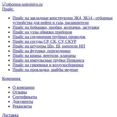
Прайс
Прайс на закладные конструкции ЗК4, ЗК14 - отборные
устройства для нефти и газа, расширители
Прайс на бобышки, пробки, колпачки, заглушки
Прайс на узлы обвязки приборов
Прайс на соединения трубных проводок
Прайс на сосуды СР, СК, СУ, СКУР
Прайс на штуцеры Шц, Ш, ниппели НП
Прайс на футорки, переходники
Прайс на краны, вентили, клапаны
Прайс на импульсные трубки Перкинса
Прайс на грязевики и воздухосборники
Прайс на прокладки, шайбы медные
Компания
О компании
Отзывы
Сертификаты
Документы
Реквизиты
Доставка