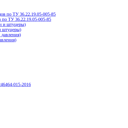
 по ТУ 36.22.19.05-005-85
и штуцеры)
авления)
46464-015-2016