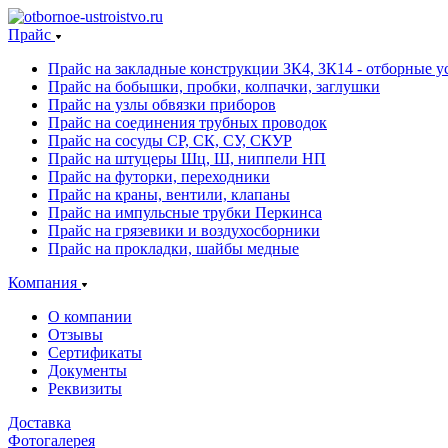
Прайс
Прайс на закладные конструкции ЗК4, ЗК14 - отборные ус
Прайс на бобышки, пробки, колпачки, заглушки
Прайс на узлы обвязки приборов
Прайс на соединения трубных проводок
Прайс на сосуды СР, СК, СУ, СКУР
Прайс на штуцеры Шц, Ш, ниппели НП
Прайс на футорки, переходники
Прайс на краны, вентили, клапаны
Прайс на импульсные трубки Перкинса
Прайс на грязевики и воздухосборники
Прайс на прокладки, шайбы медные
Компания
О компании
Отзывы
Сертификаты
Документы
Реквизиты
Доставка
Фотогалерея