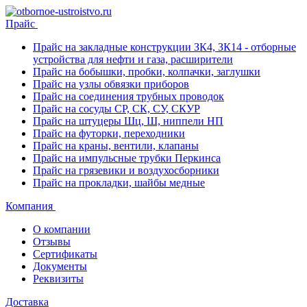
Прайс
Прайс на закладные конструкции ЗК4, ЗК14 - отборные
устройства для нефти и газа, расширители
Прайс на бобышки, пробки, колпачки, заглушки
Прайс на узлы обвязки приборов
Прайс на соединения трубных проводок
Прайс на сосуды СР, СК, СУ, СКУР
Прайс на штуцеры Шц, Ш, ниппели НП
Прайс на футорки, переходники
Прайс на краны, вентили, клапаны
Прайс на импульсные трубки Перкинса
Прайс на грязевики и воздухосборники
Прайс на прокладки, шайбы медные
Компания
О компании
Отзывы
Сертификаты
Документы
Реквизиты
Доставка