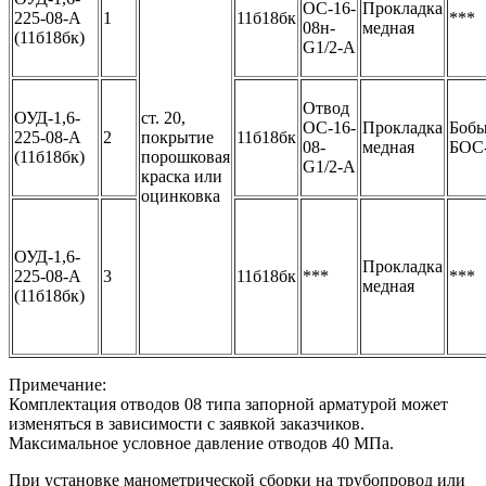
ОС-16-
Прокладка
225-08-А
1
11б18бк
***
08н-
медная
(11б18бк)
G1/2-А
Отвод
ОУД-1,6-
ст. 20,
ОС-16-
Прокладка
Боб
225-08-А
2
покрытие
11б18бк
08-
медная
БОС
(11б18бк)
порошковая
G1/2-А
краска или
оцинковка
ОУД-1,6-
Прокладка
225-08-А
3
11б18бк
***
***
медная
(11б18бк)
Примечание:
Комплектация отводов 08 типа запорной арматурой может
изменяться в зависимости с заявкой заказчиков.
Максимальное условное давление отводов 40 МПа.
При установке манометрической сборки на трубопровод или