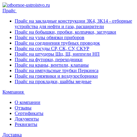
Прайс
Прайс на закладные конструкции ЗК4, ЗК14 - отборные
устройства для нефти и газа, расширители
Прайс на бобышки, пробки, колпачки, заглушки
Прайс на узлы обвязки приборов
Прайс на соединения трубных проводок
Прайс на сосуды СР, СК, СУ, СКУР
Прайс на штуцеры Шц, Ш, ниппели НП
Прайс на футорки, переходники
Прайс на краны, вентили, клапаны
Прайс на импульсные трубки Перкинса
Прайс на грязевики и воздухосборники
Прайс на прокладки, шайбы медные
Компания
О компании
Отзывы
Сертификаты
Документы
Реквизиты
Доставка