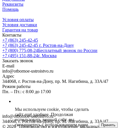
Реквизиты
Помощь
Условия оплаты
Условия доставки
Гарантия на товар
Контакты
+7 (863) 245-42-45
+7 (863) 245-42-45
г. Ростов-на-Дону
+7 (800) 775-08-24
Бесплатный звонок по России
+7 (495) 151-88-24
г. Москва
Заказать звонок
E-mail
info@otbornoe-ustroistvo.ru
Адрес
344068, г. Ростов-на-Дону, пр. М. Нагибина, д. 33А/47
Режим работы
Пн. – Пт.: с 8:00 до 17:00
Мы используем cookie, чтобы сделать
сайт ещё удобнее. Продолжая
info@otbornoe-ustroistvo.ru
использовать данный сайт, вы
344068, г. Ростов-на-Дону, пр. М. Нагибина, д. 33А/47
соглашаетесь с использованием нами
Принять
© 2026 "Производство и изготовление закладных