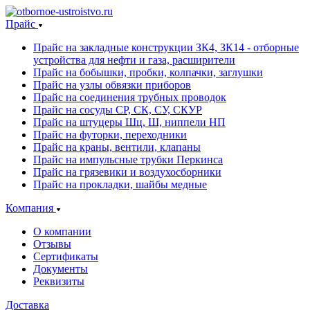
Прайс
Прайс на закладные конструкции ЗК4, ЗК14 - отборные
устройства для нефти и газа, расширители
Прайс на бобышки, пробки, колпачки, заглушки
Прайс на узлы обвязки приборов
Прайс на соединения трубных проводок
Прайс на сосуды СР, СК, СУ, СКУР
Прайс на штуцеры Шц, Ш, ниппели НП
Прайс на футорки, переходники
Прайс на краны, вентили, клапаны
Прайс на импульсные трубки Перкинса
Прайс на грязевики и воздухосборники
Прайс на прокладки, шайбы медные
Компания
О компании
Отзывы
Сертификаты
Документы
Реквизиты
Доставка