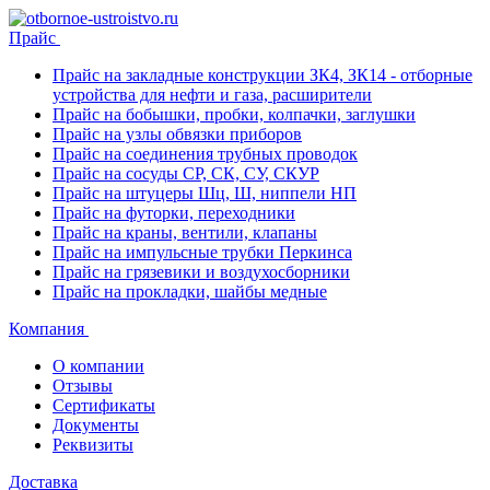
Прайс
Прайс на закладные конструкции ЗК4, ЗК14 - отборные
устройства для нефти и газа, расширители
Прайс на бобышки, пробки, колпачки, заглушки
Прайс на узлы обвязки приборов
Прайс на соединения трубных проводок
Прайс на сосуды СР, СК, СУ, СКУР
Прайс на штуцеры Шц, Ш, ниппели НП
Прайс на футорки, переходники
Прайс на краны, вентили, клапаны
Прайс на импульсные трубки Перкинса
Прайс на грязевики и воздухосборники
Прайс на прокладки, шайбы медные
Компания
О компании
Отзывы
Сертификаты
Документы
Реквизиты
Доставка