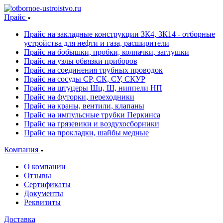
Прайс
Прайс на закладные конструкции ЗК4, ЗК14 - отборные
устройства для нефти и газа, расширители
Прайс на бобышки, пробки, колпачки, заглушки
Прайс на узлы обвязки приборов
Прайс на соединения трубных проводок
Прайс на сосуды СР, СК, СУ, СКУР
Прайс на штуцеры Шц, Ш, ниппели НП
Прайс на футорки, переходники
Прайс на краны, вентили, клапаны
Прайс на импульсные трубки Перкинса
Прайс на грязевики и воздухосборники
Прайс на прокладки, шайбы медные
Компания
О компании
Отзывы
Сертификаты
Документы
Реквизиты
Доставка