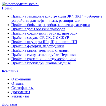
Прайс
Прайс на закладные конструкции ЗК4, ЗК14 - отборные
устройства для нефти и газа, расширители
Прайс на бобышки, пробки, колпачки, заглушки
Прайс на узлы обвязки приборов
Прайс на соединения трубных проводок
Прайс на сосуды СР, СК, СУ, СКУР
Прайс на штуцеры Шц, Ш, ниппели НП
Прайс на футорки, переходники
Прайс на краны, вентили, клапаны
Прайс на импульсные трубки Перкинса
Прайс на грязевики и воздухосборники
Прайс на прокладки, шайбы медные
Компания
О компании
Отзывы
Сертификаты
Документы
Реквизиты
Доставка