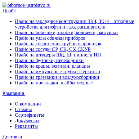
Прайс
Прайс на закладные конструкции ЗК4, ЗК14 - отборные
устройства для нефти и газа, расширители
Прайс на бобышки, пробки, колпачки, заглушки
Прайс на узлы обвязки приборов
Прайс на соединения трубных проводок
Прайс на сосуды СР, СК, СУ, СКУР
Прайс на штуцеры Шц, Ш, ниппели НП
Прайс на футорки, переходники
Прайс на краны, вентили, клапаны
Прайс на импульсные трубки Перкинса
Прайс на грязевики и воздухосборники
Прайс на прокладки, шайбы медные
Компания
О компании
Отзывы
Сертификаты
Документы
Реквизиты
Доставка