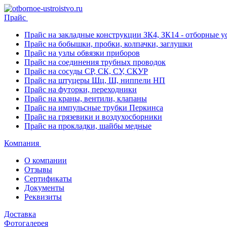
Прайс
Прайс на закладные конструкции ЗК4, ЗК14 - отборные ус
Прайс на бобышки, пробки, колпачки, заглушки
Прайс на узлы обвязки приборов
Прайс на соединения трубных проводок
Прайс на сосуды СР, СК, СУ, СКУР
Прайс на штуцеры Шц, Ш, ниппели НП
Прайс на футорки, переходники
Прайс на краны, вентили, клапаны
Прайс на импульсные трубки Перкинса
Прайс на грязевики и воздухосборники
Прайс на прокладки, шайбы медные
Компания
О компании
Отзывы
Сертификаты
Документы
Реквизиты
Доставка
Фотогалерея