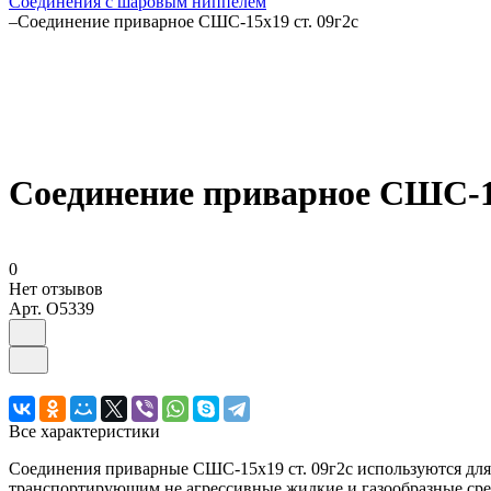
Соединения с шаровым ниппелем
–
Соединение приварное СШС-15х19 ст. 09г2с
Соединение приварное СШС-15
0
Нет отзывов
Арт.
O5339
Все характеристики
Соединения приварные СШС-15х19 ст. 09г2с используются для
транспортирующим не агрессивные жидкие и газообразные сре