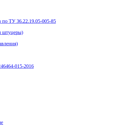
 по ТУ 36.22.19.05-005-85
и штуцеры)
авления)
46464-015-2016
ые