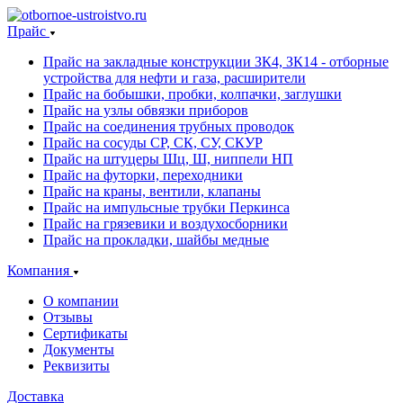
Прайс
Прайс на закладные конструкции ЗК4, ЗК14 - отборные
устройства для нефти и газа, расширители
Прайс на бобышки, пробки, колпачки, заглушки
Прайс на узлы обвязки приборов
Прайс на соединения трубных проводок
Прайс на сосуды СР, СК, СУ, СКУР
Прайс на штуцеры Шц, Ш, ниппели НП
Прайс на футорки, переходники
Прайс на краны, вентили, клапаны
Прайс на импульсные трубки Перкинса
Прайс на грязевики и воздухосборники
Прайс на прокладки, шайбы медные
Компания
О компании
Отзывы
Сертификаты
Документы
Реквизиты
Доставка