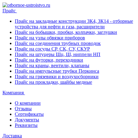
Прайс
Прайс на закладные конструкции ЗК4, ЗК14 - отборные
устройства для нефти и газа, расширители
Прайс на бобышки, пробки, колпачки, заглушки
Прайс на узлы обвязки приборов
Прайс на соединения трубных проводок
Прайс на сосуды СР, СК, СУ, СКУР
Прайс на штуцеры Шц, Ш, ниппели НП
Прайс на футорки, переходники
Прайс на краны, вентили, клапаны
Прайс на импульсные трубки Перкинса
Прайс на грязевики и воздухосборники
Прайс на прокладки, шайбы медные
Компания
О компании
Отзывы
Сертификаты
Документы
Реквизиты
Доставка