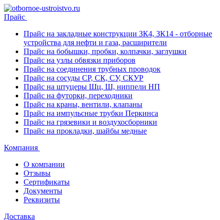
Прайс
Прайс на закладные конструкции ЗК4, ЗК14 - отборные
устройства для нефти и газа, расширители
Прайс на бобышки, пробки, колпачки, заглушки
Прайс на узлы обвязки приборов
Прайс на соединения трубных проводок
Прайс на сосуды СР, СК, СУ, СКУР
Прайс на штуцеры Шц, Ш, ниппели НП
Прайс на футорки, переходники
Прайс на краны, вентили, клапаны
Прайс на импульсные трубки Перкинса
Прайс на грязевики и воздухосборники
Прайс на прокладки, шайбы медные
Компания
О компании
Отзывы
Сертификаты
Документы
Реквизиты
Доставка