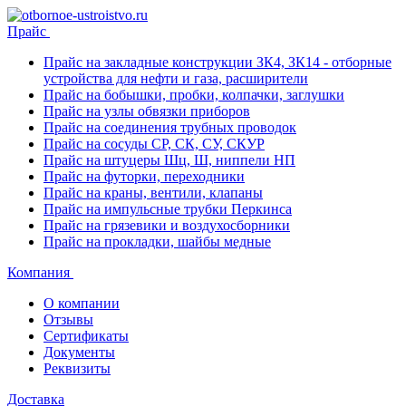
Прайс
Прайс на закладные конструкции ЗК4, ЗК14 - отборные
устройства для нефти и газа, расширители
Прайс на бобышки, пробки, колпачки, заглушки
Прайс на узлы обвязки приборов
Прайс на соединения трубных проводок
Прайс на сосуды СР, СК, СУ, СКУР
Прайс на штуцеры Шц, Ш, ниппели НП
Прайс на футорки, переходники
Прайс на краны, вентили, клапаны
Прайс на импульсные трубки Перкинса
Прайс на грязевики и воздухосборники
Прайс на прокладки, шайбы медные
Компания
О компании
Отзывы
Сертификаты
Документы
Реквизиты
Доставка