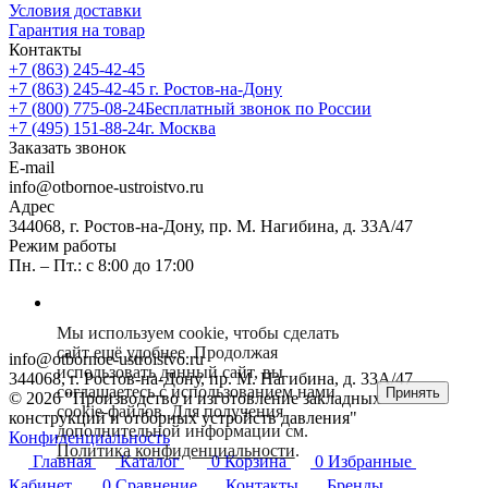
Условия доставки
Гарантия на товар
Контакты
+7 (863) 245-42-45
+7 (863) 245-42-45
г. Ростов-на-Дону
+7 (800) 775-08-24
Бесплатный звонок по России
+7 (495) 151-88-24
г. Москва
Заказать звонок
E-mail
info@otbornoe-ustroistvo.ru
Адрес
344068, г. Ростов-на-Дону, пр. М. Нагибина, д. 33А/47
Режим работы
Пн. – Пт.: с 8:00 до 17:00
Мы используем cookie, чтобы сделать
сайт ещё удобнее. Продолжая
info@otbornoe-ustroistvo.ru
использовать данный сайт, вы
344068, г. Ростов-на-Дону, пр. М. Нагибина, д. 33А/47
соглашаетесь с использованием нами
Принять
© 2026 "Производство и изготовление закладных
cookie-файлов. Для получения
конструкций и отборных устройств давления"
дополнительной информации см.
Конфиденциальность
Политика конфиденциальности
.
Главная
Каталог
0
Корзина
0
Избранные
Кабинет
0
Сравнение
Контакты
Бренды