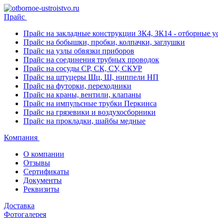
Прайс
Прайс на закладные конструкции ЗК4, ЗК14 - отборные ус
Прайс на бобышки, пробки, колпачки, заглушки
Прайс на узлы обвязки приборов
Прайс на соединения трубных проводок
Прайс на сосуды СР, СК, СУ, СКУР
Прайс на штуцеры Шц, Ш, ниппели НП
Прайс на футорки, переходники
Прайс на краны, вентили, клапаны
Прайс на импульсные трубки Перкинса
Прайс на грязевики и воздухосборники
Прайс на прокладки, шайбы медные
Компания
О компании
Отзывы
Сертификаты
Документы
Реквизиты
Доставка
Фотогалерея