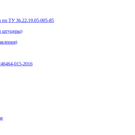
 по ТУ 36.22.19.05-005-85
и штуцеры)
авления)
46464-015-2016
ые