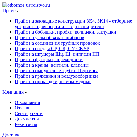
Прайс
Прайс на закладные конструкции ЗК4, ЗК14 - отборные
устройства для нефти и газа, расширители
Прайс на бобышки, пробки, колпачки, заглушки
Прайс на узлы обвязки приборов
Прайс на соединения трубных проводок
Прайс на сосуды СР, СК, СУ, СКУР
Прайс на штуцеры Шц, Ш, ниппели НП
Прайс на футорки, переходники
Прайс на краны, вентили, клапаны
Прайс на импульсные трубки Перкинса
Прайс на грязевики и воздухосборники
Прайс на прокладки, шайбы медные
Компания
О компании
Отзывы
Сертификаты
Документы
Реквизиты
Доставка