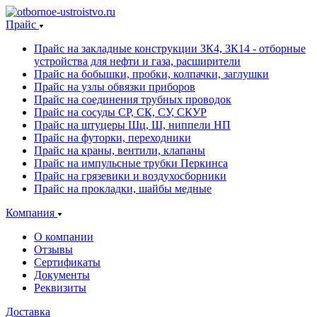
Прайс
Прайс на закладные конструкции ЗК4, ЗК14 - отборные
устройства для нефти и газа, расширители
Прайс на бобышки, пробки, колпачки, заглушки
Прайс на узлы обвязки приборов
Прайс на соединения трубных проводок
Прайс на сосуды СР, СК, СУ, СКУР
Прайс на штуцеры Шц, Ш, ниппели НП
Прайс на футорки, переходники
Прайс на краны, вентили, клапаны
Прайс на импульсные трубки Перкинса
Прайс на грязевики и воздухосборники
Прайс на прокладки, шайбы медные
Компания
О компании
Отзывы
Сертификаты
Документы
Реквизиты
Доставка