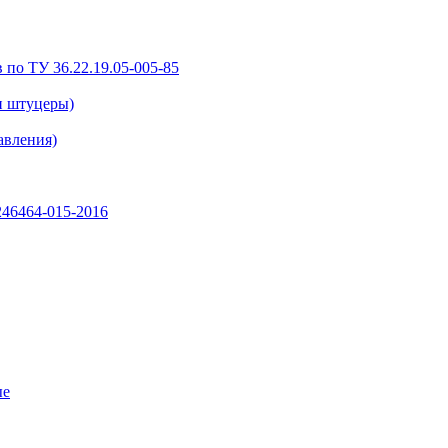
 по ТУ 36.22.19.05-005-85
и штуцеры)
авления)
46464-015-2016
ые