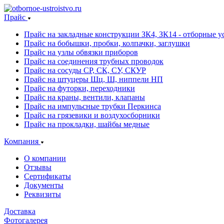
Прайс
Прайс на закладные конструкции ЗК4, ЗК14 - отборные ус
Прайс на бобышки, пробки, колпачки, заглушки
Прайс на узлы обвязки приборов
Прайс на соединения трубных проводок
Прайс на сосуды СР, СК, СУ, СКУР
Прайс на штуцеры Шц, Ш, ниппели НП
Прайс на футорки, переходники
Прайс на краны, вентили, клапаны
Прайс на импульсные трубки Перкинса
Прайс на грязевики и воздухосборники
Прайс на прокладки, шайбы медные
Компания
О компании
Отзывы
Сертификаты
Документы
Реквизиты
Доставка
Фотогалерея