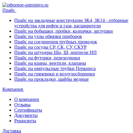
Прайс
Прайс на закладные конструкции ЗК4, ЗК14 - отборные
устройства для нефти и газа, расширители
Прайс на бобышки, пробки, колпачки, заглушки
Прайс на узлы обвязки приборов
Прайс на соединения трубных проводок
Прайс на сосуды СР, СК, СУ, СКУР
Прайс на штуцеры Шц, Ш, ниппели НП
Прайс на футорки, переходники
Прайс на краны, вентили, клапаны
Прайс на импульсные трубки Перкинса
Прайс на грязевики и воздухосборники
Прайс на прокладки, шайбы медные
Компания
О компании
Отзывы
Сертификаты
Документы
Реквизиты
Доставка