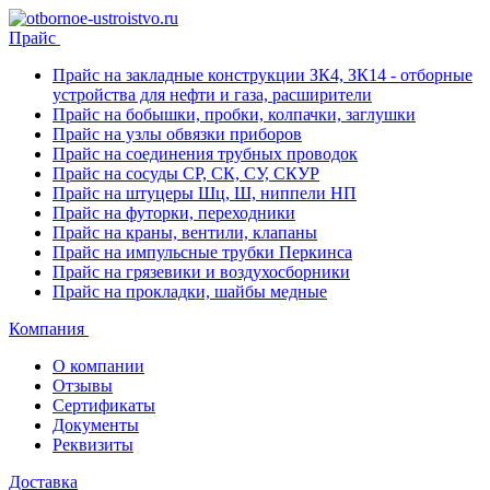
Прайс
Прайс на закладные конструкции ЗК4, ЗК14 - отборные
устройства для нефти и газа, расширители
Прайс на бобышки, пробки, колпачки, заглушки
Прайс на узлы обвязки приборов
Прайс на соединения трубных проводок
Прайс на сосуды СР, СК, СУ, СКУР
Прайс на штуцеры Шц, Ш, ниппели НП
Прайс на футорки, переходники
Прайс на краны, вентили, клапаны
Прайс на импульсные трубки Перкинса
Прайс на грязевики и воздухосборники
Прайс на прокладки, шайбы медные
Компания
О компании
Отзывы
Сертификаты
Документы
Реквизиты
Доставка