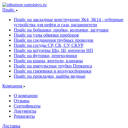
Прайс
Прайс на закладные конструкции ЗК4, ЗК14 - отборные
устройства для нефти и газа, расширители
Прайс на бобышки, пробки, колпачки, заглушки
Прайс на узлы обвязки приборов
Прайс на соединения трубных проводок
Прайс на сосуды СР, СК, СУ, СКУР
Прайс на штуцеры Шц, Ш, ниппели НП
Прайс на футорки, переходники
Прайс на краны, вентили, клапаны
Прайс на импульсные трубки Перкинса
Прайс на грязевики и воздухосборники
Прайс на прокладки, шайбы медные
Компания
О компании
Отзывы
Сертификаты
Документы
Реквизиты
Доставка