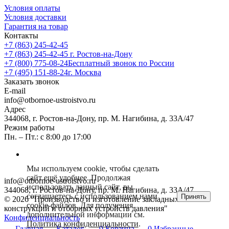
Условия оплаты
Условия доставки
Гарантия на товар
Контакты
+7 (863) 245-42-45
+7 (863) 245-42-45
г. Ростов-на-Дону
+7 (800) 775-08-24
Бесплатный звонок по России
+7 (495) 151-88-24
г. Москва
Заказать звонок
E-mail
info@otbornoe-ustroistvo.ru
Адрес
344068, г. Ростов-на-Дону, пр. М. Нагибина, д. 33А/47
Режим работы
Пн. – Пт.: с 8:00 до 17:00
Мы используем cookie, чтобы сделать
сайт ещё удобнее. Продолжая
info@otbornoe-ustroistvo.ru
использовать данный сайт, вы
344068, г. Ростов-на-Дону, пр. М. Нагибина, д. 33А/47
соглашаетесь с использованием нами
Принять
© 2026 "Производство и изготовление закладных
cookie-файлов. Для получения
конструкций и отборных устройств давления"
дополнительной информации см.
Конфиденциальность
Политика конфиденциальности
.
Главная
Каталог
0
Корзина
0
Избранные