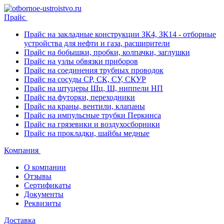
Прайс
Прайс на закладные конструкции ЗК4, ЗК14 - отборные
устройства для нефти и газа, расширители
Прайс на бобышки, пробки, колпачки, заглушки
Прайс на узлы обвязки приборов
Прайс на соединения трубных проводок
Прайс на сосуды СР, СК, СУ, СКУР
Прайс на штуцеры Шц, Ш, ниппели НП
Прайс на футорки, переходники
Прайс на краны, вентили, клапаны
Прайс на импульсные трубки Перкинса
Прайс на грязевики и воздухосборники
Прайс на прокладки, шайбы медные
Компания
О компании
Отзывы
Сертификаты
Документы
Реквизиты
Доставка