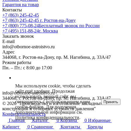
Гарантия на товар
Контакты
+7 (863) 245-42-45
+7 (863) 245-42-45
г. Ростов-на-Дону
+7 (800) 775-08-24
Бесплатный звонок по России
+7 (495) 151-88-24
г. Москва
Заказать звонок
E-mail
info@otbornoe-ustroistvo.ru
Адрес
344068, г. Ростов-на-Дону, пр. М. Нагибина, д. 33А/47
Режим работы
Пн. – Пт.: с 8:00 до 17:00
Мы используем cookie, чтобы сделать
сайт ещё удобнее. Продолжая
info@otbornoe-ustroistvo.ru
использовать данный сайт, вы
344068, г. Ростов-на-Дону, пр. М. Нагибина, д. 33А/47
соглашаетесь с использованием нами
Принять
© 2026 "Производство и изготовление закладных
cookie-файлов. Для получения
конструкций и отборных устройств давления"
дополнительной информации см.
Конфиденциальность
Политика конфиденциальности
.
Главная
Каталог
0
Корзина
0
Избранные
Кабинет
0
Сравнение
Контакты
Бренды