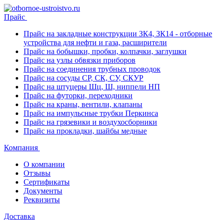
Прайс
Прайс на закладные конструкции ЗК4, ЗК14 - отборные
устройства для нефти и газа, расширители
Прайс на бобышки, пробки, колпачки, заглушки
Прайс на узлы обвязки приборов
Прайс на соединения трубных проводок
Прайс на сосуды СР, СК, СУ, СКУР
Прайс на штуцеры Шц, Ш, ниппели НП
Прайс на футорки, переходники
Прайс на краны, вентили, клапаны
Прайс на импульсные трубки Перкинса
Прайс на грязевики и воздухосборники
Прайс на прокладки, шайбы медные
Компания
О компании
Отзывы
Сертификаты
Документы
Реквизиты
Доставка