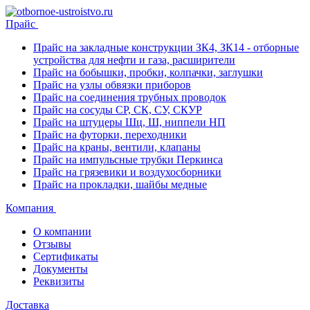
Прайс
Прайс на закладные конструкции ЗК4, ЗК14 - отборные
устройства для нефти и газа, расширители
Прайс на бобышки, пробки, колпачки, заглушки
Прайс на узлы обвязки приборов
Прайс на соединения трубных проводок
Прайс на сосуды СР, СК, СУ, СКУР
Прайс на штуцеры Шц, Ш, ниппели НП
Прайс на футорки, переходники
Прайс на краны, вентили, клапаны
Прайс на импульсные трубки Перкинса
Прайс на грязевики и воздухосборники
Прайс на прокладки, шайбы медные
Компания
О компании
Отзывы
Сертификаты
Документы
Реквизиты
Доставка