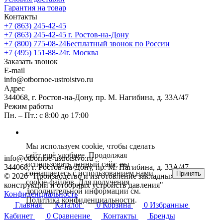
Гарантия на товар
Контакты
+7 (863) 245-42-45
+7 (863) 245-42-45
г. Ростов-на-Дону
+7 (800) 775-08-24
Бесплатный звонок по России
+7 (495) 151-88-24
г. Москва
Заказать звонок
E-mail
info@otbornoe-ustroistvo.ru
Адрес
344068, г. Ростов-на-Дону, пр. М. Нагибина, д. 33А/47
Режим работы
Пн. – Пт.: с 8:00 до 17:00
Мы используем cookie, чтобы сделать
сайт ещё удобнее. Продолжая
info@otbornoe-ustroistvo.ru
использовать данный сайт, вы
344068, г. Ростов-на-Дону, пр. М. Нагибина, д. 33А/47
соглашаетесь с использованием нами
Принять
© 2026 "Производство и изготовление закладных
cookie-файлов. Для получения
конструкций и отборных устройств давления"
дополнительной информации см.
Конфиденциальность
Политика конфиденциальности
.
Главная
Каталог
0
Корзина
0
Избранные
Кабинет
0
Сравнение
Контакты
Бренды