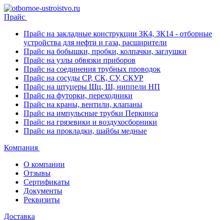
Прайс
Прайс на закладные конструкции ЗК4, ЗК14 - отборные
устройства для нефти и газа, расширители
Прайс на бобышки, пробки, колпачки, заглушки
Прайс на узлы обвязки приборов
Прайс на соединения трубных проводок
Прайс на сосуды СР, СК, СУ, СКУР
Прайс на штуцеры Шц, Ш, ниппели НП
Прайс на футорки, переходники
Прайс на краны, вентили, клапаны
Прайс на импульсные трубки Перкинса
Прайс на грязевики и воздухосборники
Прайс на прокладки, шайбы медные
Компания
О компании
Отзывы
Сертификаты
Документы
Реквизиты
Доставка