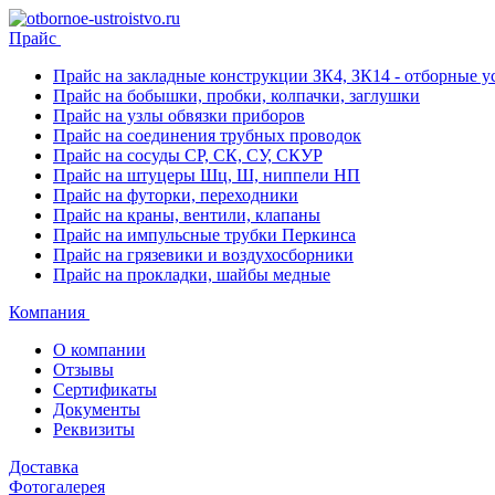
Прайс
Прайс на закладные конструкции ЗК4, ЗК14 - отборные ус
Прайс на бобышки, пробки, колпачки, заглушки
Прайс на узлы обвязки приборов
Прайс на соединения трубных проводок
Прайс на сосуды СР, СК, СУ, СКУР
Прайс на штуцеры Шц, Ш, ниппели НП
Прайс на футорки, переходники
Прайс на краны, вентили, клапаны
Прайс на импульсные трубки Перкинса
Прайс на грязевики и воздухосборники
Прайс на прокладки, шайбы медные
Компания
О компании
Отзывы
Сертификаты
Документы
Реквизиты
Доставка
Фотогалерея