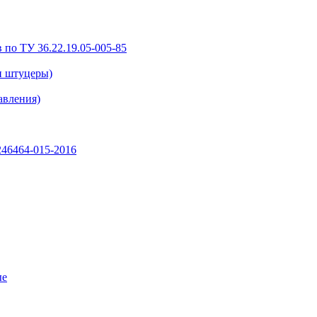
 по ТУ 36.22.19.05-005-85
и штуцеры)
авления)
46464-015-2016
ые