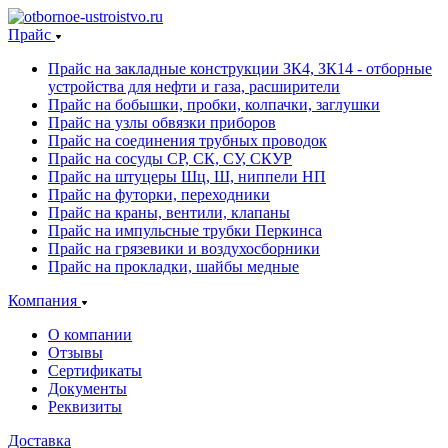
Прайс
Прайс на закладные конструкции ЗК4, ЗК14 - отборные
устройства для нефти и газа, расширители
Прайс на бобышки, пробки, колпачки, заглушки
Прайс на узлы обвязки приборов
Прайс на соединения трубных проводок
Прайс на сосуды СР, СК, СУ, СКУР
Прайс на штуцеры Шц, Ш, ниппели НП
Прайс на футорки, переходники
Прайс на краны, вентили, клапаны
Прайс на импульсные трубки Перкинса
Прайс на грязевики и воздухосборники
Прайс на прокладки, шайбы медные
Компания
О компании
Отзывы
Сертификаты
Документы
Реквизиты
Доставка