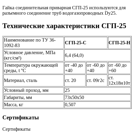
Гайка соединительная приварная СГП-25 используются для
разъемного соединение труб водогазопроводных Dy25.
Технические характеристики СГП-25
Наименование по ТУ 36-
СГП-25-С
СГП-25-Н
1092-83
Условное давление, МПа
6,4 (64,0)
(кгс/см²)
Температура окружающей
от -40 до
от -60 до
от -60 до
среды, t °C
+40
+40
+60
ст.
Материал, сталь
ст. 20
ст. 09г2с
12х18н10т
Условный проход, мм
25
Габариты, мм
73х50х50
Масса, кг
0,507
Сертификаты
Сертификаты