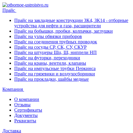
Прайс
Прайс на закладные конструкции ЗК4, ЗК14 - отборные
устройства для нефти и газа, расширители
Прайс на бобышки, пробки, колпачки, заглушки
Прайс на узлы обвязки приборов
Прайс на соединения трубных проводок
Прайс на сосуды СР, СК, СУ, СКУР
Прайс на штуцеры Шц, Ш, ниппели НП
Прайс на футорки, переходники
Прайс на краны, вентили, клапаны
Прайс на импульсные трубки Перкинса
Прайс на грязевики и воздухосборники
Прайс на прокладки, шайбы медные
Компания
О компании
Отзывы
Сертификаты
Документы
Реквизиты
Доставка