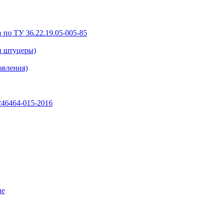
 по ТУ 36.22.19.05-005-85
и штуцеры)
авления)
46464-015-2016
ые