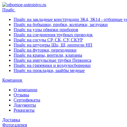
Прайс
Прайс на закладные конструкции ЗК4, ЗК14 - отборные ус
Прайс на бобышки, пробки, колпачки, заглушки
Прайс на узлы обвязки приборов
Прайс на соединения трубных проводок
Прайс на сосуды СР, СК, СУ, СКУР
Прайс на штуцеры Шц, Ш, ниппели НП
Прайс на футорки, переходники
Прайс на краны, вентили, клапаны
Прайс на импульсные трубки Перкинса
Прайс на грязевики и воздухосборники
Прайс на прокладки, шайбы медные
Компания
О компании
Отзывы
Сертификаты
Документы
Реквизиты
Доставка
Фотогалерея