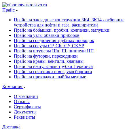
Прайс
Прайс на закладные конструкции ЗК4, ЗК14 - отборные
устройства для нефти и газа, расширители
Прайс на бобышки, пробки, колпачки, заглушки
Прайс на узлы обвязки приборов
Прайс на соединения трубных проводок
Прайс на сосуды СР, СК, СУ, СКУР
Прайс на штуцеры Шц, Ш, ниппели НП
Прайс на футорки, переходники
Прайс на краны, вентили, клапаны
Прайс на импульсные трубки Перкинса
Прайс на грязевики и воздухосборники
Прайс на прокладки, шайбы медные
Компания
О компании
Отзывы
Сертификаты
Документы
Реквизиты
Доставка