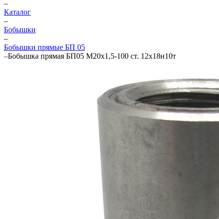
–
Каталог
–
Бобышки
–
Бобышки прямые БП 05
–
Бобышка прямая БП05 М20х1,5-100 ст. 12х18н10т