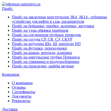
Прайс
Прайс на закладные конструкции ЗК4, ЗК14 - отборные
устройства для нефти и газа, расширители
Прайс на бобышки, пробки, колпачки, заглушки
Прайс на узлы обвязки приборов
Прайс на соединения трубных проводок
Прайс на сосуды СР, СК, СУ, СКУР
Прайс на штуцеры Шц, Ш, ниппели НП
Прайс на футорки, переходники
Прайс на краны, вентили, клапаны
Прайс на импульсные трубки Перкинса
Прайс на грязевики и воздухосборники
Прайс на прокладки, шайбы медные
Компания
О компании
Отзывы
Сертификаты
Документы
Реквизиты
Доставка