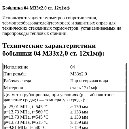
Бобышка 04 М33х2,0 ст. 12х1мф
Используются для термометров сопротивления,
термопреобразователей(термопар) и защитных оправ для
технических стеклянных термометров, устанавливаемых на
паропроводы тепловых станций.
Технические характеристики
бобышки 04 М33х2,0 ст. 12х1мф:
Исполнение
04
Тип резьбы
М33х2,0
Рабочая среда
Пар и горячая вода
Материал
сталь 12х1мф
Диаметр трубопровода, при условиях (р — абсолютное
давление среды; t — температура среды):
р=25,01 МПа, t=545 °C
≥ 159 мм
р=13,73 МПа, t=560 °C
≥ 133 мм
р=13,73 МПа, t=545 °C
≥ 133 мм
р=13,73 МПа, t=515 °C
≥ 159 мм
р=9,81 МПа, t=540 °C
≥ 159 мм