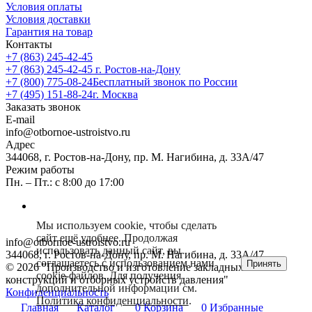
Условия оплаты
Условия доставки
Гарантия на товар
Контакты
+7 (863) 245-42-45
+7 (863) 245-42-45
г. Ростов-на-Дону
+7 (800) 775-08-24
Бесплатный звонок по России
+7 (495) 151-88-24
г. Москва
Заказать звонок
E-mail
info@otbornoe-ustroistvo.ru
Адрес
344068, г. Ростов-на-Дону, пр. М. Нагибина, д. 33А/47
Режим работы
Пн. – Пт.: с 8:00 до 17:00
Мы используем cookie, чтобы сделать
сайт ещё удобнее. Продолжая
info@otbornoe-ustroistvo.ru
использовать данный сайт, вы
344068, г. Ростов-на-Дону, пр. М. Нагибина, д. 33А/47
соглашаетесь с использованием нами
Принять
© 2026 "Производство и изготовление закладных
cookie-файлов. Для получения
конструкций и отборных устройств давления"
дополнительной информации см.
Конфиденциальность
Политика конфиденциальности
.
Главная
Каталог
0
Корзина
0
Избранные