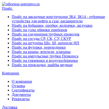
Прайс
Прайс на закладные конструкции ЗК4, ЗК14 - отборные
устройства для нефти и газа, расширители
Прайс на бобышки, пробки, колпачки, заглушки
Прайс на узлы обвязки приборов
Прайс на соединения трубных проводок
Прайс на сосуды СР, СК, СУ, СКУР
Прайс на штуцеры Шц, Ш, ниппели НП
Прайс на футорки, переходники
Прайс на краны, вентили, клапаны
Прайс на импульсные трубки Перкинса
Прайс на грязевики и воздухосборники
Прайс на прокладки, шайбы медные
Компания
О компании
Отзывы
Сертификаты
Документы
Реквизиты
Доставка