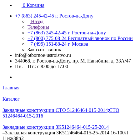
0
Корзина
+7 (863) 245-42-45
г. Ростов-на-Дону
Назад
Телефоны
+7 (863) 245-42-45
г. Ростов-на-Дону
+7 (800) 775-08-24
Бесплатный звонок по России
+7 (495) 151-88-24
г. Москва
Заказать звонок
info@otbornoe-ustroistvo.ru
344068, г. Ростов-на-Дону, пр. М. Нагибина, д. 33А/47
Пн. – Пт.: с 8:00 до 17:00
Главная
–
Каталог
–
Закладные конструкции СТО 51246464-015-2014;СТО
51246464-015-2016
–
Закладные конструкции ЗК51246464-015-25-2014
–
Закладная конструкция ЗК51246464-015-25-2014 16-100Л
11нж38п2