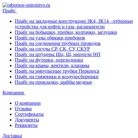
Прайс
Прайс на закладные конструкции ЗК4, ЗК14 - отборные
устройства для нефти и газа, расширители
Прайс на бобышки, пробки, колпачки, заглушки
Прайс на узлы обвязки приборов
Прайс на соединения трубных проводок
Прайс на сосуды СР, СК, СУ, СКУР
Прайс на штуцеры Шц, Ш, ниппели НП
Прайс на футорки, переходники
Прайс на краны, вентили, клапаны
Прайс на импульсные трубки Перкинса
Прайс на грязевики и воздухосборники
Прайс на прокладки, шайбы медные
Компания
О компании
Отзывы
Сертификаты
Документы
Реквизиты
Доставка