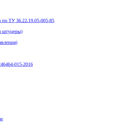
 по ТУ 36.22.19.05-005-85
и штуцеры)
авления)
46464-015-2016
ые