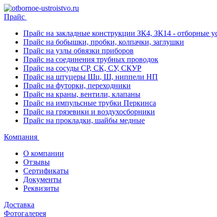
Прайс
Прайс на закладные конструкции ЗК4, ЗК14 - отборные ус
Прайс на бобышки, пробки, колпачки, заглушки
Прайс на узлы обвязки приборов
Прайс на соединения трубных проводок
Прайс на сосуды СР, СК, СУ, СКУР
Прайс на штуцеры Шц, Ш, ниппели НП
Прайс на футорки, переходники
Прайс на краны, вентили, клапаны
Прайс на импульсные трубки Перкинса
Прайс на грязевики и воздухосборники
Прайс на прокладки, шайбы медные
Компания
О компании
Отзывы
Сертификаты
Документы
Реквизиты
Доставка
Фотогалерея