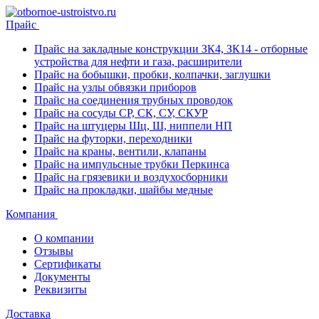
Прайс
Прайс на закладные конструкции ЗК4, ЗК14 - отборные
устройства для нефти и газа, расширители
Прайс на бобышки, пробки, колпачки, заглушки
Прайс на узлы обвязки приборов
Прайс на соединения трубных проводок
Прайс на сосуды СР, СК, СУ, СКУР
Прайс на штуцеры Шц, Ш, ниппели НП
Прайс на футорки, переходники
Прайс на краны, вентили, клапаны
Прайс на импульсные трубки Перкинса
Прайс на грязевики и воздухосборники
Прайс на прокладки, шайбы медные
Компания
О компании
Отзывы
Сертификаты
Документы
Реквизиты
Доставка