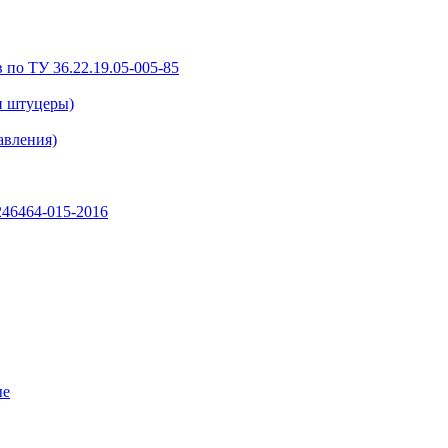
 по ТУ 36.22.19.05-005-85
и штуцеры)
авления)
46464-015-2016
ые