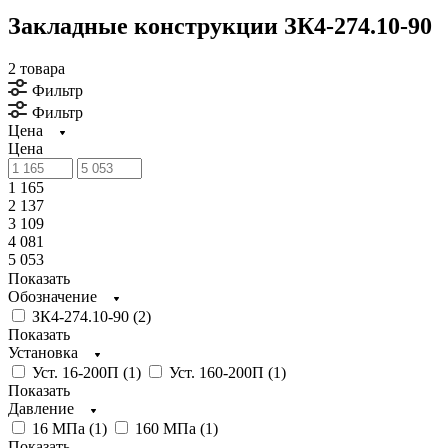
Закладные конструкции ЗК4-274.10-90
2 товара
Фильтр
Фильтр
Цена
Цена
1 165
2 137
3 109
4 081
5 053
Показать
Обозначение
ЗК4-274.10-90 (
2
)
Показать
Установка
Уст. 16-200П (
1
)
Уст. 160-200П (
1
)
Показать
Давление
16 МПа (
1
)
160 МПа (
1
)
Показать