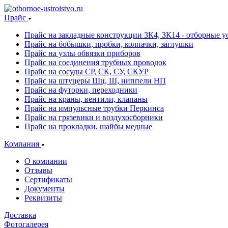
Прайс
Прайс на закладные конструкции ЗК4, ЗК14 - отборные ус
Прайс на бобышки, пробки, колпачки, заглушки
Прайс на узлы обвязки приборов
Прайс на соединения трубных проводок
Прайс на сосуды СР, СК, СУ, СКУР
Прайс на штуцеры Шц, Ш, ниппели НП
Прайс на футорки, переходники
Прайс на краны, вентили, клапаны
Прайс на импульсные трубки Перкинса
Прайс на грязевики и воздухосборники
Прайс на прокладки, шайбы медные
Компания
О компании
Отзывы
Сертификаты
Документы
Реквизиты
Доставка
Фотогалерея