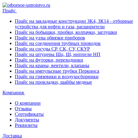
Прайс
Прайс на закладные конструкции ЗК4, ЗК14 - отборные
устройства для нефти и газа, расширители
Прайс на бобышки, пробки, колпачки, заглушки
Прайс на узлы обвязки приборов
Прайс на соединения трубных проводок
Прайс на сосуды СР, СК, СУ, СКУР
Прайс на штуцеры Шц, Ш, ниппели НП
Прайс на футорки, переходники
Прайс на краны, вентили, клапаны
Прайс на импульсные трубки Перкинса
Прайс на грязевики и воздухосборники
Прайс на прокладки, шайбы медные
Компания
О компании
Отзывы
Сертификаты
Документы
Реквизиты
Доставка