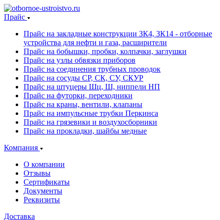
Прайс
Прайс на закладные конструкции ЗК4, ЗК14 - отборные
устройства для нефти и газа, расширители
Прайс на бобышки, пробки, колпачки, заглушки
Прайс на узлы обвязки приборов
Прайс на соединения трубных проводок
Прайс на сосуды СР, СК, СУ, СКУР
Прайс на штуцеры Шц, Ш, ниппели НП
Прайс на футорки, переходники
Прайс на краны, вентили, клапаны
Прайс на импульсные трубки Перкинса
Прайс на грязевики и воздухосборники
Прайс на прокладки, шайбы медные
Компания
О компании
Отзывы
Сертификаты
Документы
Реквизиты
Доставка