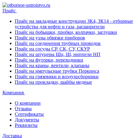
Прайс
Прайс на закладные конструкции ЗК4, ЗК14 - отборные
устройства для нефти и газа, расширители
Прайс на бобышки, пробки, колпачки, заглушки
Прайс на узлы обвязки приборов
Прайс на соединения трубных проводок
Прайс на сосуды СР, СК, СУ, СКУР
Прайс на штуцеры Шц, Ш, ниппели НП
Прайс на футорки, переходники
Прайс на краны, вентили, клапаны
Прайс на импульсные трубки Перкинса
Прайс на грязевики и воздухосборники
Прайс на прокладки, шайбы медные
Компания
О компании
Отзывы
Сертификаты
Документы
Реквизиты
Доставка