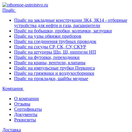
Прайс
Прайс на закладные конструкции ЗК4, ЗК14 - отборные
устройства для нефти и газа, расширители
Прайс на бобышки, пробки, колпачки, заглушки
Прайс на узлы обвязки приборов
Прайс на соединения трубных проводок
Прайс на сосуды СР, СК, СУ, СКУР
Прайс на штуцеры Шц, Ш, ниппели НП
Прайс на футорки, переходники
Прайс на краны, вентили, клапаны
Прайс на импульсные трубки Перкинса
Прайс на грязевики и воздухосборники
Прайс на прокладки, шайбы медные
Компания
О компании
Отзывы
Сертификаты
Документы
Реквизиты
Доставка