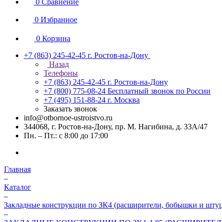
0
Сравнение
0
Избранное
0
Корзина
+7 (863) 245-42-45
г. Ростов-на-Дону
Назад
Телефоны
+7 (863) 245-42-45
г. Ростов-на-Дону
+7 (800) 775-08-24
Бесплатный звонок по России
+7 (495) 151-88-24
г. Москва
Заказать звонок
info@otbornoe-ustroistvo.ru
344068, г. Ростов-на-Дону, пр. М. Нагибина, д. 33А/47
Пн. – Пт.: с 8:00 до 17:00
Главная
–
Каталог
–
Закладные конструкции по ЗК4 (расширители, бобышки и шту
–