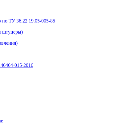
 по ТУ 36.22.19.05-005-85
и штуцеры)
авления)
46464-015-2016
ые