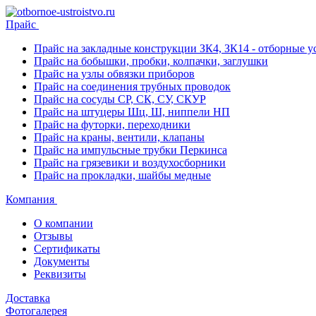
Прайс
Прайс на закладные конструкции ЗК4, ЗК14 - отборные ус
Прайс на бобышки, пробки, колпачки, заглушки
Прайс на узлы обвязки приборов
Прайс на соединения трубных проводок
Прайс на сосуды СР, СК, СУ, СКУР
Прайс на штуцеры Шц, Ш, ниппели НП
Прайс на футорки, переходники
Прайс на краны, вентили, клапаны
Прайс на импульсные трубки Перкинса
Прайс на грязевики и воздухосборники
Прайс на прокладки, шайбы медные
Компания
О компании
Отзывы
Сертификаты
Документы
Реквизиты
Доставка
Фотогалерея