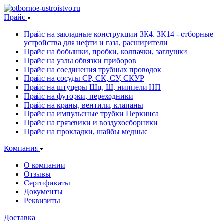
Прайс
Прайс на закладные конструкции ЗК4, ЗК14 - отборные
устройства для нефти и газа, расширители
Прайс на бобышки, пробки, колпачки, заглушки
Прайс на узлы обвязки приборов
Прайс на соединения трубных проводок
Прайс на сосуды СР, СК, СУ, СКУР
Прайс на штуцеры Шц, Ш, ниппели НП
Прайс на футорки, переходники
Прайс на краны, вентили, клапаны
Прайс на импульсные трубки Перкинса
Прайс на грязевики и воздухосборники
Прайс на прокладки, шайбы медные
Компания
О компании
Отзывы
Сертификаты
Документы
Реквизиты
Доставка