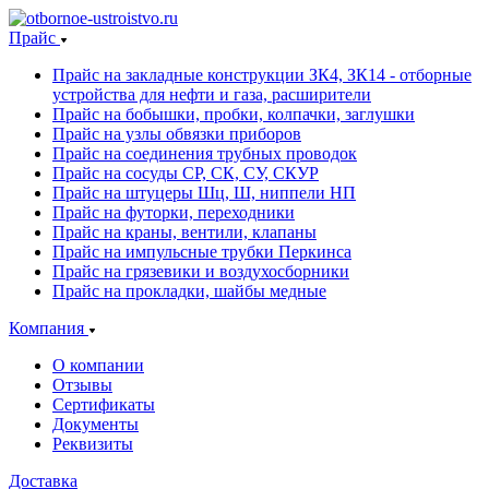
Прайс
Прайс на закладные конструкции ЗК4, ЗК14 - отборные
устройства для нефти и газа, расширители
Прайс на бобышки, пробки, колпачки, заглушки
Прайс на узлы обвязки приборов
Прайс на соединения трубных проводок
Прайс на сосуды СР, СК, СУ, СКУР
Прайс на штуцеры Шц, Ш, ниппели НП
Прайс на футорки, переходники
Прайс на краны, вентили, клапаны
Прайс на импульсные трубки Перкинса
Прайс на грязевики и воздухосборники
Прайс на прокладки, шайбы медные
Компания
О компании
Отзывы
Сертификаты
Документы
Реквизиты
Доставка