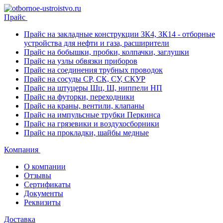
Прайс
Прайс на закладные конструкции ЗК4, ЗК14 - отборные
устройства для нефти и газа, расширители
Прайс на бобышки, пробки, колпачки, заглушки
Прайс на узлы обвязки приборов
Прайс на соединения трубных проводок
Прайс на сосуды СР, СК, СУ, СКУР
Прайс на штуцеры Шц, Ш, ниппели НП
Прайс на футорки, переходники
Прайс на краны, вентили, клапаны
Прайс на импульсные трубки Перкинса
Прайс на грязевики и воздухосборники
Прайс на прокладки, шайбы медные
Компания
О компании
Отзывы
Сертификаты
Документы
Реквизиты
Доставка