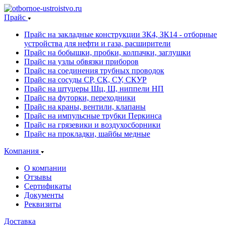
Прайс
Прайс на закладные конструкции ЗК4, ЗК14 - отборные
устройства для нефти и газа, расширители
Прайс на бобышки, пробки, колпачки, заглушки
Прайс на узлы обвязки приборов
Прайс на соединения трубных проводок
Прайс на сосуды СР, СК, СУ, СКУР
Прайс на штуцеры Шц, Ш, ниппели НП
Прайс на футорки, переходники
Прайс на краны, вентили, клапаны
Прайс на импульсные трубки Перкинса
Прайс на грязевики и воздухосборники
Прайс на прокладки, шайбы медные
Компания
О компании
Отзывы
Сертификаты
Документы
Реквизиты
Доставка