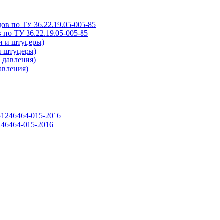
 по ТУ 36.22.19.05-005-85
и штуцеры)
авления)
46464-015-2016