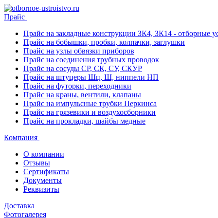
Прайс
Прайс на закладные конструкции ЗК4, ЗК14 - отборные ус
Прайс на бобышки, пробки, колпачки, заглушки
Прайс на узлы обвязки приборов
Прайс на соединения трубных проводок
Прайс на сосуды СР, СК, СУ, СКУР
Прайс на штуцеры Шц, Ш, ниппели НП
Прайс на футорки, переходники
Прайс на краны, вентили, клапаны
Прайс на импульсные трубки Перкинса
Прайс на грязевики и воздухосборники
Прайс на прокладки, шайбы медные
Компания
О компании
Отзывы
Сертификаты
Документы
Реквизиты
Доставка
Фотогалерея