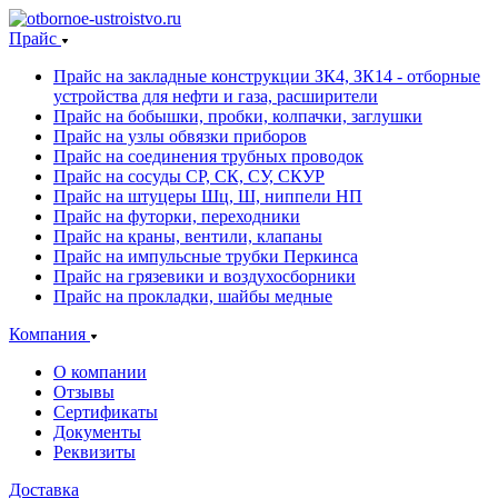
Прайс
Прайс на закладные конструкции ЗК4, ЗК14 - отборные
устройства для нефти и газа, расширители
Прайс на бобышки, пробки, колпачки, заглушки
Прайс на узлы обвязки приборов
Прайс на соединения трубных проводок
Прайс на сосуды СР, СК, СУ, СКУР
Прайс на штуцеры Шц, Ш, ниппели НП
Прайс на футорки, переходники
Прайс на краны, вентили, клапаны
Прайс на импульсные трубки Перкинса
Прайс на грязевики и воздухосборники
Прайс на прокладки, шайбы медные
Компания
О компании
Отзывы
Сертификаты
Документы
Реквизиты
Доставка